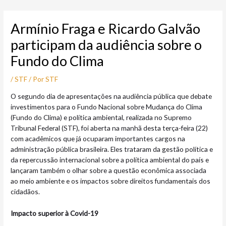
Ir
Post
para
navigation
Armínio Fraga e Ricardo Galvão
o
conteúdo
participam da audiência sobre o
Fundo do Clima
/
STF
/ Por
STF
O segundo dia de apresentações na audiência pública que debate
investimentos para o Fundo Nacional sobre Mudança do Clima
(Fundo do Clima) e política ambiental, realizada no Supremo
Tribunal Federal (STF), foi aberta na manhã desta terça-feira (22)
com acadêmicos que já ocuparam importantes cargos na
administração pública brasileira. Eles trataram da gestão política e
da repercussão internacional sobre a política ambiental do país e
lançaram também o olhar sobre a questão econômica associada
ao meio ambiente e os impactos sobre direitos fundamentais dos
cidadãos.
Impacto superior à Covid-19