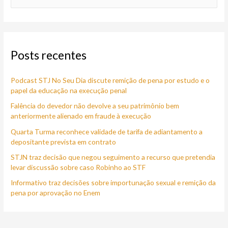
e
s
q
Posts recentes
u
i
Podcast STJ No Seu Dia discute remição de pena por estudo e o
s
papel da educação na execução penal
a
Falência do devedor não devolve a seu patrimônio bem
r
anteriormente alienado em fraude à execução
p
Quarta Turma reconhece validade de tarifa de adiantamento a
o
depositante prevista em contrato
r
STJN traz decisão que negou seguimento a recurso que pretendia
:
levar discussão sobre caso Robinho ao STF
Informativo traz decisões sobre importunação sexual e remição da
pena por aprovação no Enem