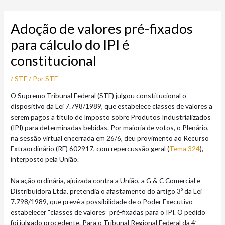
Ir
Post
para
navigation
Adoção de valores pré-fixados
o
conteúdo
para cálculo do IPI é
constitucional
/
STF
/ Por
STF
O Supremo Tribunal Federal (STF) julgou constitucional o
dispositivo da Lei 7.798/1989, que estabelece classes de valores a
serem pagos a título de Imposto sobre Produtos Industrializados
(IPI) para determinadas bebidas. Por maioria de votos, o Plenário,
na sessão virtual encerrada em 26/6, deu provimento ao Recurso
Extraordinário (RE) 602917, com repercussão geral (
Tema 324
),
interposto pela União.
Na ação ordinária, ajuizada contra a União, a G & C Comercial e
Distribuidora Ltda. pretendia o afastamento do artigo 3º da Lei
7.798/1989, que prevê a possibilidade de o Poder Executivo
estabelecer “classes de valores” pré-fixadas para o IPI. O pedido
foi julgado procedente. Para o Tribunal Regional Federal da 4ª