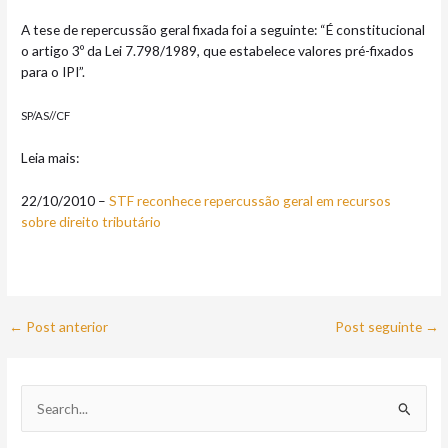
A tese de repercussão geral fixada foi a seguinte: “É constitucional
o artigo 3º da Lei 7.798/1989, que estabelece valores pré-fixados
para o IPI”.
SP/AS//CF
Leia mais:
22/10/2010 –
STF reconhece repercussão geral em recursos
sobre direito tributário
←
Post anterior
Post seguinte
→
P
e