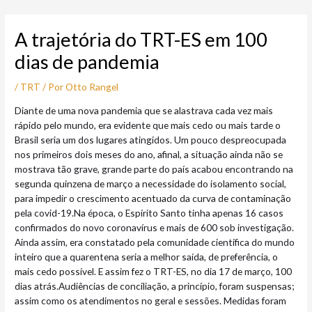
Ir
Post
para
navigation
A trajetória do TRT-ES em 100
o
conteúdo
dias de pandemia
/
TRT
/ Por
Otto Rangel
​Diante de uma nova pandemia que se alastrava cada vez mais
rápido pelo mundo, era evidente que mais cedo ou mais tarde o
Brasil seria um dos lugares atingidos. Um pouco despreocupada
nos primeiros dois meses do ano, afinal, a situação ainda não se
mostrava tão grave, grande parte do país acabou encontrando na
segunda quinzena de março a necessidade do isolamento social,
para impedir o crescimento acentuado da curva de contaminação
pela covid-19.Na época, o Espírito Santo tinha apenas 16 casos
confirmados do novo coronavírus e mais de 600 sob investigação.
Ainda assim, era constatado pela comunidade científica do mundo
inteiro que a quarentena seria a melhor saída, de preferência, o
mais cedo possível. E assim fez o TRT-ES, no dia 17 de março, 100
dias atrás.Audiências de conciliação, a princípio, foram suspensas;
assim como os atendimentos no geral e sessões. Medidas foram