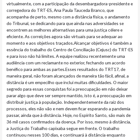
virtualmente, com a participação da desembargadora-presidente e
corregedora do TRT-ES, Ana Paula Tauceda Branco, que
acompanha de perto, mesmo com a distância física, o andamento
do Tribunal, se dedicando para que ainda nas adversidades se
encontrem as melhores alternativas para uma justiça célere e
eficiente. As correições agora são virtuais para se adequar ao
momento e aos objetivos traçados.Alcançar objetivos é também a
essência do trabalho do Centro de Conciliação (Cejusc) do TRT-ES
e para isso não há limites. A equipe realizou recentemente uma
audiência com um reclamante no exterior, fechando um acordo
benéfico para ambas as partes.Esses resultados do TRT17, de
maneira geral, não foram alcançados de maneira tão fácil, afinal, a
distância é um empecilho que inclui muitas dificuldades. O maior
segredo para essas conquistas foi a preocupação em não deixar
parar algo que deve ser sempre mantido, isto é, a preocupação em
distribuir justiça à população. Independentemente da raiz dos
processos, eles não vão e nem devem ficar esperando a pandemia
passar, ainda que à distância. Hoje, no Espírito Santo, são mais de
36 mil casos confirmados da doença. Por isso, mesmo à distância,
a Justiça do Trabalho capixaba segue em frente. O trabalho
continuou nesses 100 dias, e continuará à distância enquanto