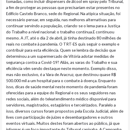
tomadas, como incluir dispensers de álcool em spray pelo Tribunal,
a fim de proteger as pessoas que precisariam estar presentes no
Edifício Castelo Branco, sede do Regional. Na atípica situação, foi
necessário pensar, em seguida, nas melhores alternativas para
continuar servindo a população, criando-se o lema para a Justiça
do Trabalho a nível nacional: o trabalho continua.E continuou
mesmo. A JT, até o dia 2 de abril, já tinha destinado 80 milhões de
reais no combate à pandemia. O TRT-ES quis seguir o exemplo e
contribuir para esta eficiência. Quem se lembra da decisão que
determinou a um supermercado de Vitória adotar medidas de
segurança contra a Covid-19? Aliás, as varas do Trabalho e sua
eficiência vêm sendo destaque neste momento. Exemplo disso,
mas não exclusivo, é a Vara de Aracruz, que destinou quase R$
500.000 mil a um hospital para o combate à doença. Enquanto
isso, dicas de saúde mental neste momento de pandemia foram
oferecidas para a equipe do Regional e os seus seguidores nas
redes sociais, além do teleatendimento médico disponível para
servidores, magistrados, estagiários e terceirizados. Paralelo a
isso, diversos cursos foram propostos pela Escola Judicial, além de
lives com participação de juízes e desembargadores e outros
eventos virtuais. Muitos destes foram abertos ao público, já que
informar é um foco importante do Tribunal capixaba. A Campanha