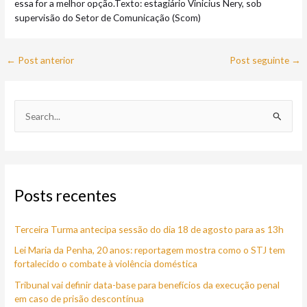
essa for a melhor opção.Texto: estagiário Vinicius Nery, sob
supervisão do Setor de Comunicação (Scom) ​
←
Post anterior
Post seguinte
→
P
e
s
q
Posts recentes
u
i
Terceira Turma antecipa sessão do dia 18 de agosto para as 13h
s
a
Lei Maria da Penha, 20 anos: reportagem mostra como o STJ tem
fortalecido o combate à violência doméstica
r
Tribunal vai definir data-base para benefícios da execução penal
p
em caso de prisão descontínua
o