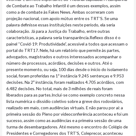
de Combate ao Trabalho Infantil é um desses exemplos, assim
como a de combate às Fakes News. Ambas ocorreram com
projeção nacional, com apoio mútuo entre os TRT’S. Se uma
palavra definisse essas instituições neste período, ela seria
colaboração. Já para a Justiça do Trabalho, entre outras
características, a palavra seria transparência.Reflexo disso é o
painel “Covid-19: Produtividade”, acessível a todos que acessam o
portal do TRT17. Nele, há um relatório que permite às partes,
advogados, magistrados e outros interessados acompanhar o
número de processos, acórdãos, decisões e outros. Até o
presente momento, ou seja, 100 dias desde o início do isolamento
social, foram proferidas na 1ª instância 9.245 sentenças e 9.953
decisões. Na 2ª instância, foram realizados 4.705 acórdãos, com
6.482 decisões. No total, mais de 3 milhões de reais foram
liberados para as partes.Inclui-se como exemplo concreto nessa
lista numérica o dissídio coletivo sobre a greve dos rodoviários,
realizado em maio, com audiências virtuais. E não parou por aí: a
primeira sessão do Pleno por videoconferência aconteceu e foi um
sucesso, assim como as audiências e a primeira sessão de uma
turma de desembargadores. Até mesmo o encontro do Colégio de
Presidentes e Corregedores dos TRT’S, Coleprecor, aconteceu